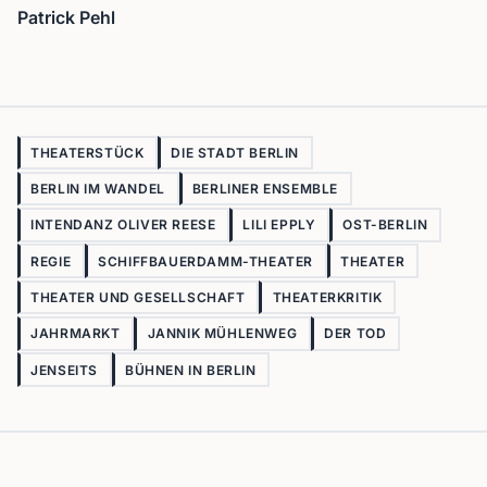
Patrick Pehl
THEATERSTÜCK
DIE STADT BERLIN
BERLIN IM WANDEL
BERLINER ENSEMBLE
INTENDANZ OLIVER REESE
LILI EPPLY
OST-BERLIN
REGIE
SCHIFFBAUERDAMM-THEATER
THEATER
THEATER UND GESELLSCHAFT
THEATERKRITIK
JAHRMARKT
JANNIK MÜHLENWEG
DER TOD
JENSEITS
BÜHNEN IN BERLIN