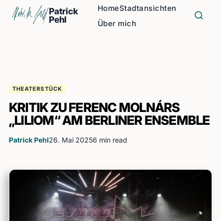
Home
Stadtansichten
Patrick
Pehl
Über mich
THEATERSTÜCK
KRITIK ZU FERENC MOLNÁRS
„LILIOM“ AM BERLINER ENSEMBLE
Patrick Pehl
26. Mai 2025
6 min read