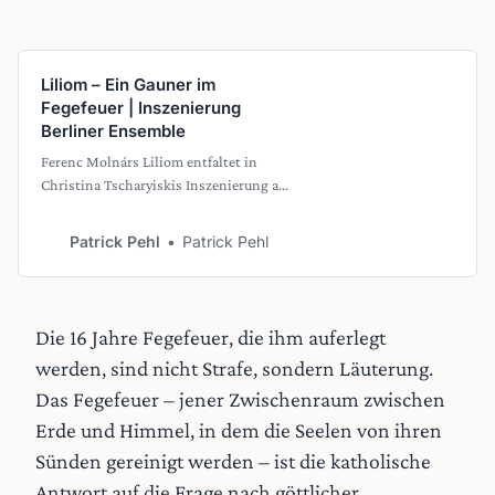
Liliom – Ein Gauner im
Fegefeuer | Inszenierung
Berliner Ensemble
Ferenc Molnárs Liliom entfaltet in
Christina Tscharyiskis Inszenierung am
Berliner Ensemble eine berührende Kraft:
Ein gescheiterter Gauner, metaphysische
Patrick Pehl
Patrick Pehl
Tiefe und ein Theaterabend, der
Hoffnung schenkt. Die neue Übersetzung
von Terézia Mora bringt das Stück
sprachlich ins Heute.
Die 16 Jahre Fegefeuer, die ihm auferlegt
werden, sind nicht Strafe, sondern Läuterung.
Das Fegefeuer – jener Zwischenraum zwischen
Erde und Himmel, in dem die Seelen von ihren
Sünden gereinigt werden – ist die katholische
Antwort auf die Frage nach göttlicher