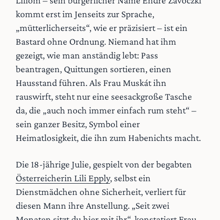
kommt erst im Jenseits zur Sprache,
„mütterlicherseits“, wie er präzisiert – ist ein
Bastard ohne Ordnung. Niemand hat ihm
gezeigt, wie man anständig lebt: Pass
beantragen, Quittungen sortieren, einen
Hausstand führen. Als Frau Muskát ihn
rauswirft, steht nur eine seesackgroße Tasche
da, die „auch noch immer einfach rum steht“ –
sein ganzer Besitz, Symbol einer
Heimatlosigkeit, die ihn zum Habenichts macht.
Die 18-jährige Julie, gespielt von der begabten
Österreicherin Lili Epply
, selbst ein
Dienstmädchen ohne Sicherheit, verliert für
diesen Mann ihre Anstellung. „Seit zwei
Monaten sitzt du hier mit ihr“, konstatiert Frau