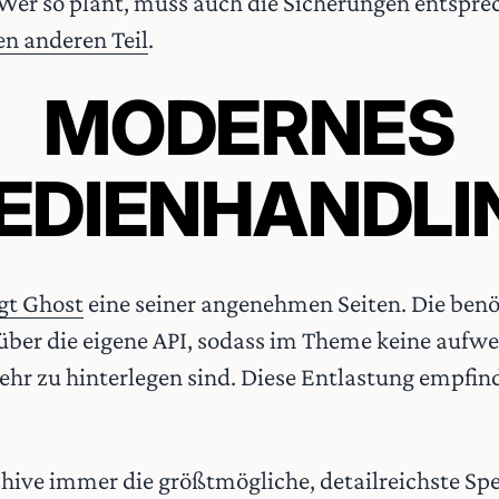
 Wer so plant, muss auch die Sicherungen entspr
en anderen Teil
.
MODERNES
EDIENHANDLI
gt Ghost
eine seiner angenehmen Seiten. Die ben
 über die eigene API, sodass im Theme keine aufw
hr zu hinterlegen sind. Diese Entlastung empfind
chive immer die größtmögliche, detailreichste Sp