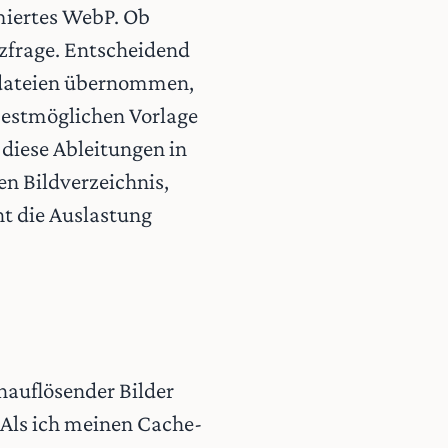
imiertes WebP. Ob
tzfrage. Entscheidend
aldateien übernommen,
 bestmöglichen Vorlage
diese Ableitungen in
en Bildverzeichnis,
ht die Auslastung
hauflösender Bilder
Als ich meinen Cache-