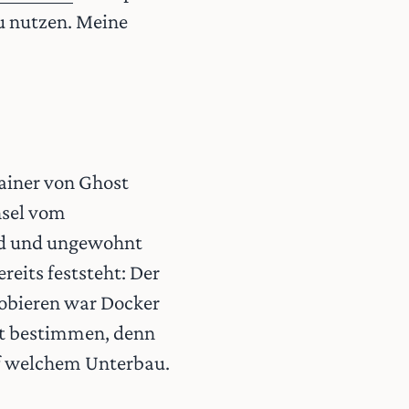
u nutzen. Meine
tainer von Ghost
hsel vom
end und ungewohnt
reits feststeht: Der
obieren war Docker
cht bestimmen, denn
uf welchem Unterbau.