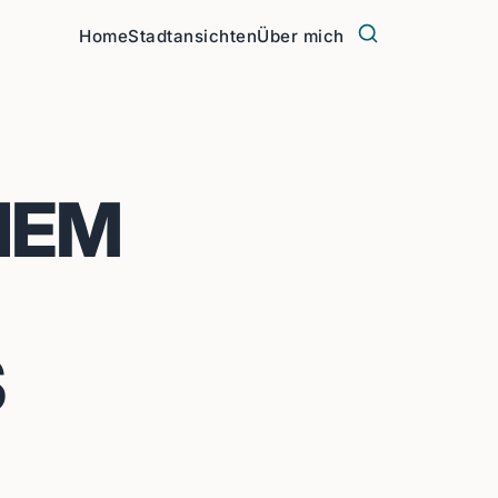
Home
Stadtansichten
Über mich
NEM
S