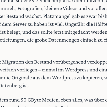
thema ist der SSD-Speicherplatz. Über fünfzehn J
melt, Fotografien, kleinere Videos und vor all
ser Bestand wächst. Platzmangel gab es zwar bishe
 dem Server zu haben ist viel. Ungefähr die Hälft
ist belegt, und das sollte jetzt mitgedacht werde
etleitungen, die große Datenmengen einfach zu 
 Migration den Bestand vorübergehend verdoppelt
weifach vorliegen – einmal im Wordpress und einm
ur die Originale aus dem Wordpress zu kopieren, 
Datenberg ist.
dem rund 50 GByte Medien, eben alles, was über d