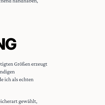
echend handhaben,
NG
ötigten Größen erzeugt
endigen
e ich als echten
eicherart gewählt,