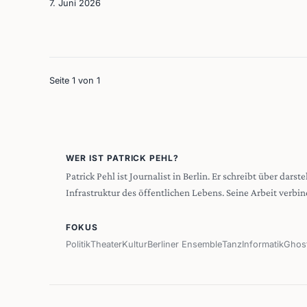
7. Juni 2026
Seite 1 von 1
WER IST PATRICK PEHL?
Patrick Pehl ist Journalist in Berlin. Er schreibt über dar
Infrastruktur des öffentlichen Lebens. Seine Arbeit verbin
FOKUS
Politik
Theater
Kultur
Berliner Ensemble
Tanz
Informatik
Ghos