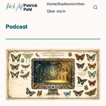
Home
Stadtansichten
Patrick
Pehl
Über mich
Podcast