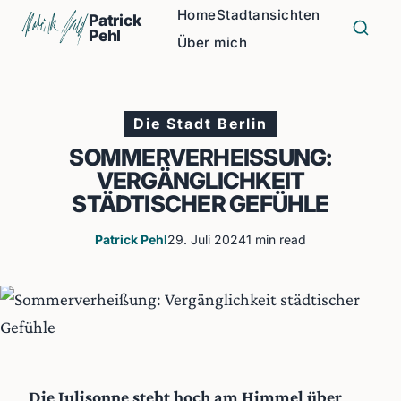
Home
Stadtansichten
Patrick
Pehl
Über mich
Die Stadt Berlin
SOMMERVERHEISSUNG: V
ERGÄNGLICHKEIT S
TÄDTISCHER GEFÜHLE
Patrick Pehl
29. Juli 2024
1 min read
Die Julisonne steht hoch am Himmel über