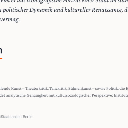
hreibt er das ikonografische Porträt einer Stadt im s
politischer Dynamik und kultureller Renaissance, da
n vermag.
n
stellende Kunst – Theaterkritik, Tanzkritik, Bühnenkunst – sowie Politik, die
det analytische Genauigkeit mit kultursoziologischer Perspektive: Institu
t
Staatsballett Berlin