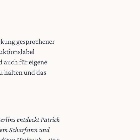
rkung gesprochener
uktionslabel
d auch für eigene
zu halten und das
rlins entdeckt Patrick
igem Scharfsinn und