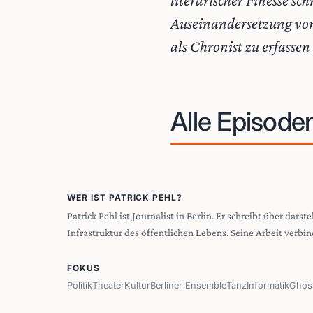
literarischer Finesse sc
Auseinandersetzung von 
als Chronist zu erfasse
Alle Episode
WER IST PATRICK PEHL?
Patrick Pehl ist Journalist in Berlin. Er schreibt über dar
Infrastruktur des öffentlichen Lebens. Seine Arbeit verbin
FOKUS
Politik
Theater
Kultur
Berliner Ensemble
Tanz
Informatik
Ghos