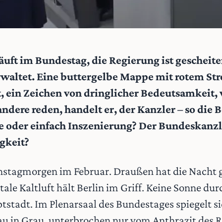
uft im Bundestag, die Regierung ist gescheiter
erwaltet. Eine buttergelbe Mappe mit rotem Stre
t, ein Zeichen von dringlicher Bedeutsamkeit,
dere reden, handelt er, der Kanzler – so die Bo
e oder einfach Inszenierung? Der Bundeskanzl
igkeit?
ienstagmorgen im Februar. Draußen hat die Nacht 
tale Kaltluft hält Berlin im Griff. Keine Sonne du
tadt. Im Plenarsaal des Bundestages spiegelt sic
u in Grau, unterbrochen nur vom Anthrazit des 