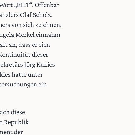
 Wort „EILT“. Offenbar
nzlers Olaf Scholz.
hers von sich zeichnen.
n Angela Merkel einnahm
aft an, dass er eien
Kontinuität dieser
sekretärs Jörg Kukies
ies hatte unter
ntersuchungen ein
sich diese
n Republik
ment der