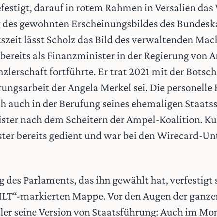
festigt, darauf in rotem Rahmen in Versalien das
g des gewohnten Erscheinungsbildes des Bundeska
szeit lässt Scholz das Bild des verwaltenden Mac
 er bereits als Finanzminister in der Regierung vo
nzlerschaft fortführte. Er trat 2021 mit der Botsch
ungsarbeit der Angela Merkel sei. Die personelle 
ich auch in der Berufung seines ehemaligen Staats
ter nach dem Scheitern der Ampel-Koalition. Kuk
ster bereits gedient und war bei den Wirecard-U
 des Parlaments, das ihn gewählt hat, verfestigt 
EILT“-markierten Mappe. Vor den Augen der ganze
ler seine Version von Staatsführung: Auch im Mo