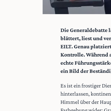
Die Generaldebatte lä
blättert, liest und v
EILT. Genau platzier
Kontrolle. Während an
echte Führungsstärk
ein Bild der Beständ
Es ist ein frostiger D
hinterlassen, kontinen
Himmel über der Haupts
Farbgebung wider: Gra