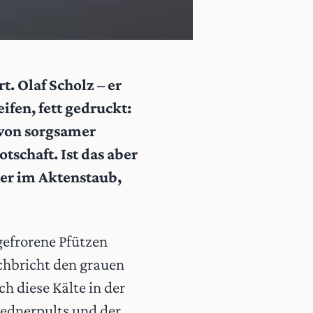
t. Olaf Scholz – er
ifen, fett gedruckt:
 von sorgsamer
tschaft. Ist das aber
er im Aktenstaub,
gefrorene Pfützen
rchbricht den grauen
h diese Kälte in der
Rednerpults und der