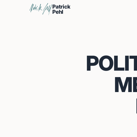
Patrick
Pehl
POLI
ME