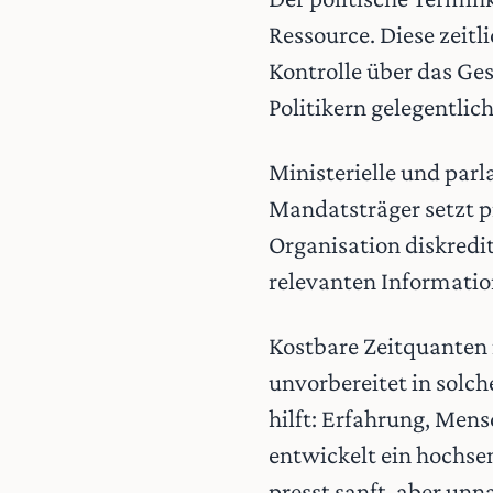
Ressource. Diese zeitl
Kontrolle über das Ge
Politikern gelegentlich
Ministerielle und parl
Mandatsträger setzt p
Organisation diskredi
relevanten Information
Kostbare Zeitquanten n
unvorbereitet in solch
hilft: Erfahrung, Mens
entwickelt ein hochse
presst sanft, aber un