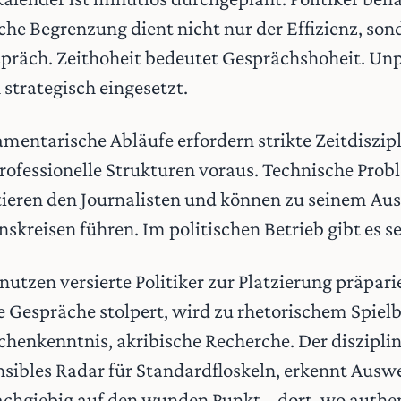
iche Begrenzung dient nicht nur der Effizienz, so
spräch. Zeithoheit bedeutet Gesprächshoheit. Un
 strategisch eingesetzt.
amentarische Abläufe erfordern strikte Zeitdiszipl
rofessionelle Strukturen voraus. Technische Pro
tieren den Journalisten und können zu seinem Aus
skreisen führen. Im politischen Betrieb gibt es s
utzen versierte Politiker zur Platzierung präpar
e Gespräche stolpert, wird zu rhetorischem Spielb
chenkenntnis, akribische Recherche. Der disziplin
nsibles Radar für Standardfloskeln, erkennt Au
nachgiebig auf den wunden Punkt – dort, wo authe