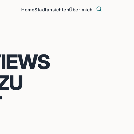
Home
Stadtansichten
Über mich
VIEWS
 ZU
T