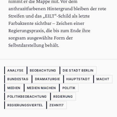
nimmt er die Mappe mit. Vor dem
anthrazitfarbenen Hintergrund bleiben der rote
Streifen und das „EILT“-Schild als letzte
Farbakzente sichtbar – Zeichen einer
Regierungspraxis, die bis zum Ende ihre
sorgsam ausgewählte Form der
Selbstdarstellung behält.
ANALYSE
BEOBACHTUNG
DIE STADT BERLIN
BUNDESTAG
DRAMATURGIE
HAUPTSTADT
MACHT
MEDIEN
MEDIEN MACHEN
POLITIK
POLITIKBEOBACHTUNG
REGIERUNG
REGIERUNGSVIERTEL
ZEHN117