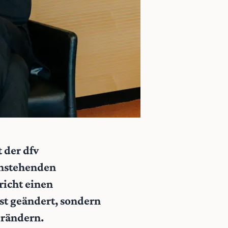
 der dfv
anstehenden
richt einen
st geändert, sondern
erändern.