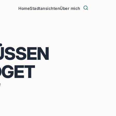
Home
Stadtansichten
Über mich
MÜSSEN
DGET
“