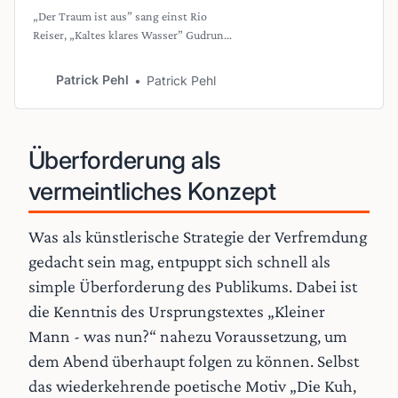
„Der Traum ist aus” sang einst Rio
Reiser, „Kaltes klares Wasser” Gudrun
Gut von Malaria. Beide Songs entstanden
in den 80ern, als West-Berlin noch Insel
Patrick Pehl
Patrick Pehl
der Kreativen und Außenseiter war.
Heute klingen sie wie düstere
Prophezeiungen für die Kulturmetropole
an der Spree. Denn die Berliner
Überforderung als
Kulturszene steht vor massiven
vermeintliches Konzept
Kürzungen, die viele Einrichtungen hart
treffen […]
Was als künstlerische Strategie der Verfremdung
gedacht sein mag, entpuppt sich schnell als
simple Überforderung des Publikums. Dabei ist
die Kenntnis des Ursprungstextes „Kleiner
Mann - was nun?“ nahezu Voraussetzung, um
dem Abend überhaupt folgen zu können. Selbst
das wiederkehrende poetische Motiv „Die Kuh,