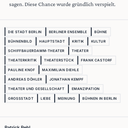
sagen. Diese Chance wurde gründlich verspielt.
DIE STADT BERLIN
BERLINER ENSEMBLE
BÜHNE
BÜHNENBILD
HAUPTSTADT
KRITIK
KULTUR
SCHIFFBAUERDAMM-THEATER
THEATER
THEATERKRITIK
THEATERSTÜCK
FRANK CASTORF
PAULINE KNOF
MAXIMILIAN DIEHLE
ANDREAS DÖHLER
JONATHAN KEMPF
THEATER UND GESELLSCHAFT
EMANZIPATION
GROSSSTADT
LIEBE
MEINUNG
BÜHNEN IN BERLIN
Patrick Pehl