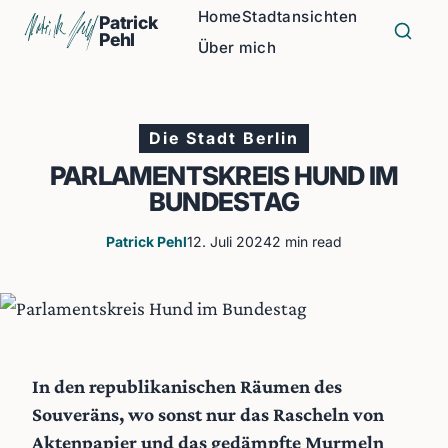
Home
Stadtansichten
Patrick
Pehl
Über mich
Die Stadt Berlin
PARLAMENTSKREIS HUND IM
BUNDESTAG
Patrick Pehl
12. Juli 2024
2 min read
In den republikanischen Räumen des
Souveräns, wo sonst nur das Rascheln von
Aktenpapier und das gedämpfte Murmeln