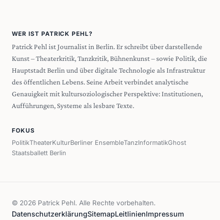
WER IST PATRICK PEHL?
Patrick Pehl ist Journalist in Berlin. Er schreibt über darstellende
Kunst – Theaterkritik, Tanzkritik, Bühnenkunst – sowie Politik, die
Hauptstadt Berlin und über digitale Technologie als Infrastruktur
des öffentlichen Lebens. Seine Arbeit verbindet analytische
Genauigkeit mit kultursoziologischer Perspektive: Institutionen,
Aufführungen, Systeme als lesbare Texte.
FOKUS
Politik
Theater
Kultur
Berliner Ensemble
Tanz
Informatik
Ghost
Staatsballett Berlin
© 2026 Patrick Pehl. Alle Rechte vorbehalten.
Datenschutzerklärung
Sitemap
Leitlinien
Impressum