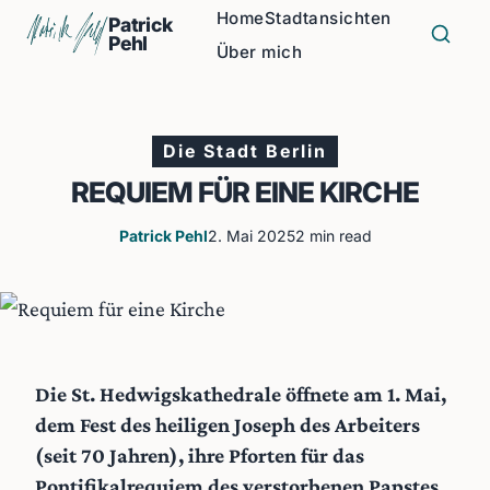
Home
Stadtansichten
Patrick
Pehl
Über mich
Die Stadt Berlin
REQUIEM FÜR EINE KIRCHE
Patrick Pehl
2. Mai 2025
2 min read
Die St. Hedwigskathedrale öffnete am 1. Mai,
dem Fest des heiligen Joseph des Arbeiters
(seit 70 Jahren), ihre Pforten für das
Pontifikalrequiem des verstorbenen Papstes