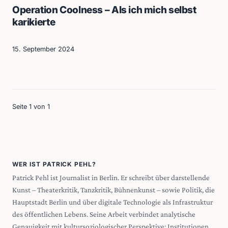
Operation Coolness – Als ich mich selbst
karikierte
15. September 2024
Seite 1 von 1
WER IST PATRICK PEHL?
Patrick Pehl ist Journalist in Berlin. Er schreibt über darstellende
Kunst – Theaterkritik, Tanzkritik, Bühnenkunst – sowie Politik, die
Hauptstadt Berlin und über digitale Technologie als Infrastruktur
des öffentlichen Lebens. Seine Arbeit verbindet analytische
Genauigkeit mit kultursoziologischer Perspektive: Institutionen,