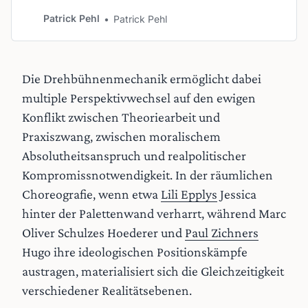
Stück über das Schreiben – es ist ein
Patrick Pehl
Patrick Pehl
radikales Formexperiment, das die
Grenzen des konventionellen Theaters
sprengt. In ihrer metatheatralischen
Struktur hinterfragt die britische
Die Drehbühnenmechanik ermöglicht dabei
Dramatikerin die Form des „Well-made
multiple Perspektivwechsel auf den ewigen
Play“. Das
Konflikt zwischen Theoriearbeit und
Praxiszwang, zwischen moralischem
Absolutheitsanspruch und realpolitischer
Kompromissnotwendigkeit. In der räumlichen
Choreografie, wenn etwa
Lili Epplys
Jessica
hinter der Palettenwand verharrt, während Marc
Oliver Schulzes Hoederer und
Paul Zichners
Hugo ihre ideologischen Positionskämpfe
austragen, materialisiert sich die Gleichzeitigkeit
verschiedener Realitätsebenen.