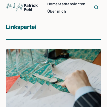
Home
Stadtansichten
Patrick
Pehl
Über mich
Linkspartei