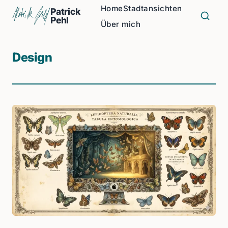
Home
Stadtansichten
Patrick
Pehl
Über mich
Design