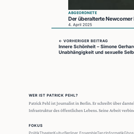
ABGEORDNETE
Der überalterte Newcomer 
4. April 2025
← VORHERIGER BEITRAG
Innere Schönheit – Simone Gerhar
Unabhängigkeit und sexuelle Se
WER IST PATRICK PEHL?
Patrick Pehl ist Journalist in Berlin. Er schreibt über dar
Infrastruktur des öffentlichen Lebens. Seine Arbeit verbin
FOKUS
Politik
Theater
Kultur
Berliner Ensemble
Tanz
Informatik
Ghos