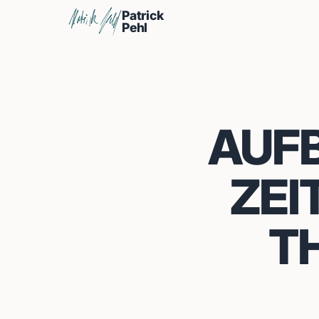
Patrick
Pehl
AUFB
ZEI
T