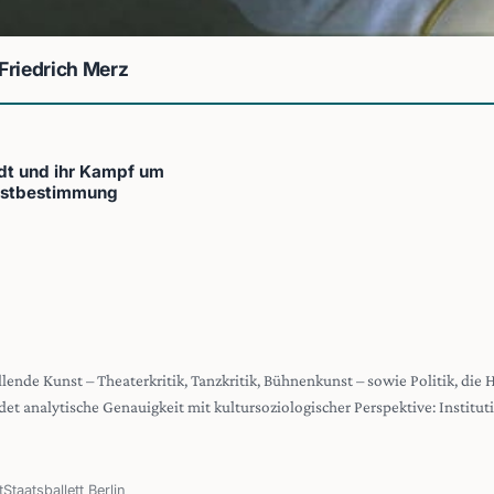
Friedrich Merz
dt und ihr Kampf um
lbstbestimmung
stellende Kunst – Theaterkritik, Tanzkritik, Bühnenkunst – sowie Politik, die
det analytische Genauigkeit mit kultursoziologischer Perspektive: Institu
t
Staatsballett Berlin